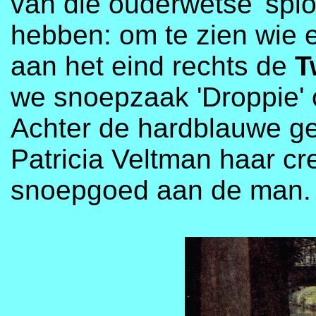
van die ouderwetse 'spio
hebben: om te zien wie e
aan het eind rechts de
T
we snoepzaak 'Droppie' o
Achter de hardblauwe ge
Patricia Veltman haar cr
snoepgoed aan de man.