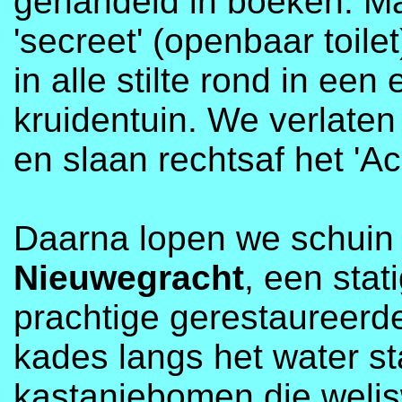
gehandeld in boeken. Ma
'secreet' (openbaar toile
in alle stilte rond in ee
kruidentuin. We verlaten
en slaan rechtsaf het 'A
Daarna lopen we schuin 
Nieuwegracht
, een stat
prachtige gerestaureerd
kades langs het water s
kastanjebomen die welis