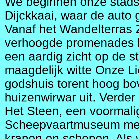
We beginnen onze stads
Dijckkaai, waar de auto
Vanaf het Wandelterras 
verhoogde promenades 
een aardig zicht op de 
maagdelijk witte Onze L
godshuis torent hoog b
huizenwirwar uit. Verde
Het Steen, een voormalig
Scheepvaartmuseum met 
kranen en schepen. Als 