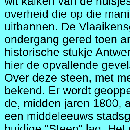
wit kalken van de huisje
overheid die op die mani
uitbannen. De Vlaaikens
ondergang gered toen ant
historische stukje Antw
hier de opvallende geve
Over deze steen, met me
bekend. Er wordt geoppe
de, midden jaren 1800, 
een middeleeuws stadsge
huidige "Steen" lag. Het 