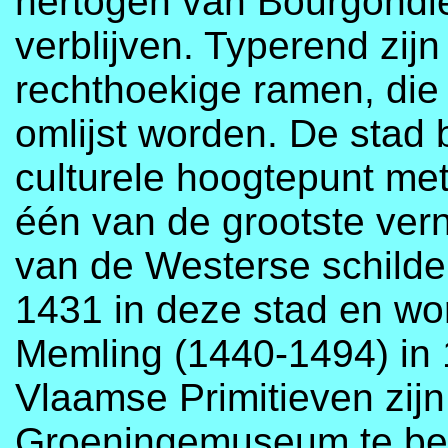
hertogen van Bourgondië,
verblijven. Typerend zij
rechthoekige ramen, di
omlijst worden. De stad be
culturele hoogtepunt me
één van de grootste ver
van de Westerse schilderk
1431 in deze stad en wo
Memling (1440-1494) in
Vlaamse Primitieven zij
Groeningemuseum te be