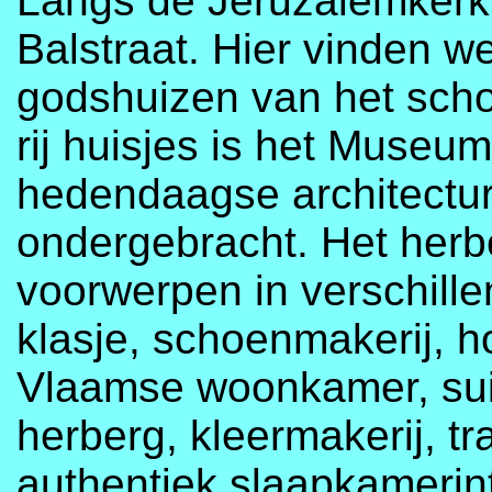
Langs de Jeruzalemkerk 
Balstraat. Hier vinden 
godshuizen van het sch
rij huisjes is het Museu
hedendaagse architectura
ondergebracht. Het herbe
voorwerpen in verschill
klasje, schoenmakerij, h
Vlaamse woonkamer, suik
herberg, kleermakerij, tr
authentiek slaapkamerin