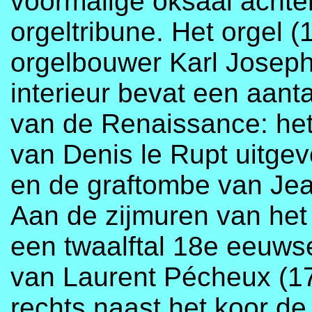
voormalige oksaal achter
orgeltribune. Het orgel (
orgelbouwer Karl Joseph
interieur bevat een aanta
van de Renaissance: het
van Denis le Rupt uitge
en de graftombe van Jea
Aan de zijmuren van he
een twaalftal 18e eeuws
van Laurent Pécheux (17
rechts naast het koor d