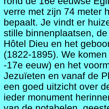
rond de 16e eeuwse Égli
verre met zijn 74 meter 
bepaalt. Je vindt er hui
stille binnenplaatsen, de
Hôtel Dieu en het geboo
(1822-1895). We komen l
-17e eeuw) en het voorma
Jezuïeten en vanaf de P
een goed uitzicht over d
ieder monument herinner
van de notabelen, geest